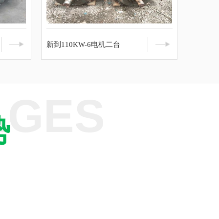
新到110KW-6电机二台
AGES
势