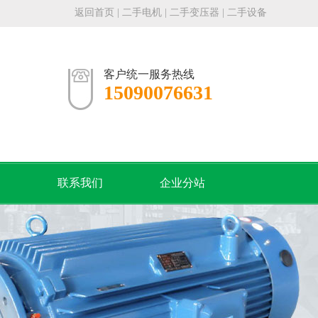
返回首页
|
二手电机
|
二手变压器
|
二手设备
客户统一服务热线
15090076631
们
联系我们
企业分站