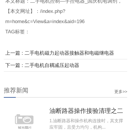
本文标题：二手电机控制—手控电器_国庆机电调剂，
【本文网址】：
/index.php?
m=home&c=View&a=index&aid=196
TAG标签
：
上一篇 : 二手电机磁力起动器接触器和电磁继电器
（一）
下一篇 : 二手电机自耦减压起动器
推荐新闻
更多>>
油断路器操作接验清理之二
1.油断路器和操作机构连接时，其支撑
应牢固，且受力均匀，机构...